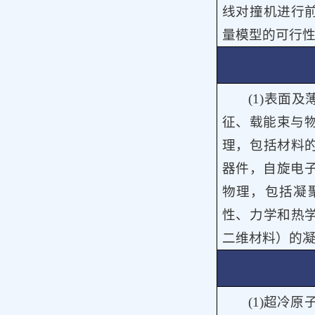
线对撞机进行
量模型的可行
(1)
表面及
征、载能束与
理，包括材料
器件，自旋电
物理，包括凝
性、力学和热
二维材料）的
(1)
超冷原