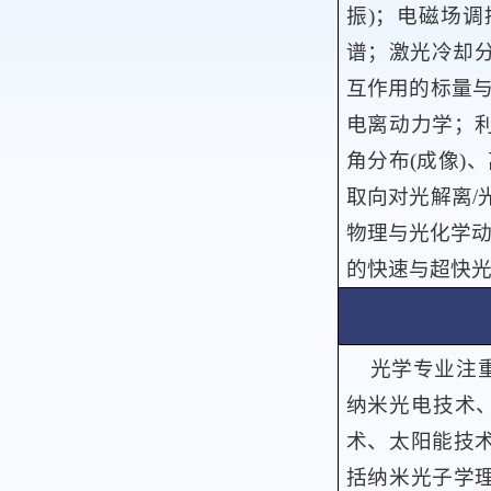
振
)
；电磁场调
谱；激光冷却
互作用的标量
电离动力学；
角分布
(
成像
)
、
取向对光解离
/
物理与光化学
的快速与超快
光学专业注
纳米光电技术
术、太阳能技
括纳米光子学